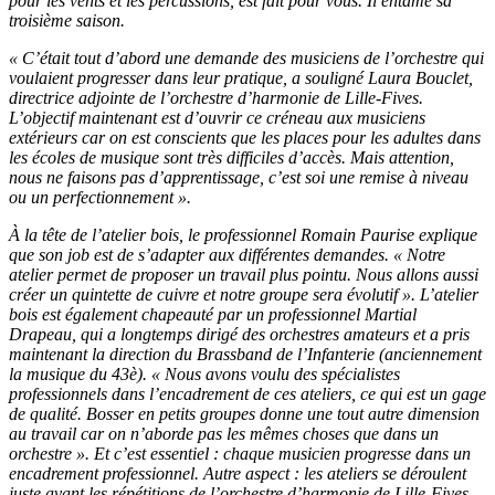
pour les vents et les percussions, est fait pour vous. Il entame sa
troisième saison.
« C’était tout d’abord une demande des musiciens de l’orchestre qui
voulaient progresser dans leur pratique, a souligné Laura Bouclet,
directrice adjointe de l’orchestre d’harmonie de Lille-Fives.
L’objectif maintenant est d’ouvrir ce créneau aux musiciens
extérieurs car on est conscients que les places pour les adultes dans
les écoles de musique sont très difficiles d’accès. Mais attention,
nous ne faisons pas d’apprentissage, c’est soi une remise à niveau
ou un perfectionnement ».
À la tête de l’atelier bois, le professionnel Romain Paurise explique
que son job est de s’adapter aux différentes demandes. « Notre
atelier permet de proposer un travail plus pointu. Nous allons aussi
créer un quintette de cuivre et notre groupe sera évolutif ». L’atelier
bois est également chapeauté par un professionnel Martial
Drapeau, qui a longtemps dirigé des orchestres amateurs et a pris
maintenant la direction du Brassband de l’Infanterie (anciennement
la musique du 43è). « Nous avons voulu des spécialistes
professionnels dans l’encadrement de ces ateliers, ce qui est un gage
de qualité. Bosser en petits groupes donne une tout autre dimension
au travail car on n’aborde pas les mêmes choses que dans un
orchestre ». Et c’est essentiel : chaque musicien progresse dans un
encadrement professionnel. Autre aspect : les ateliers se déroulent
juste avant les répétitions de l’orchestre d’harmonie de Lille-Fives