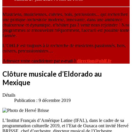
Musiciens, musiciennes, cuivres, bois, percussions... qui recherchez
une pratique orchestrale moderne, innovante, dans une ambiance
chaleureuse et dynamique, n'hésitez pas à venir nous rejoindre ! Nos
programmes se renouvelant fréquemment, l'accueil est possible toute
l'année.
L’OHLF est toujours à la recherche de musiciens passionnés, bois,
cuivres, percussionnistes…
Adressez votre candidature par e-mail à
direction@ohlf.fr
Clôture musicale d’Eldorado au
Mexique
Détails
Publication : 9 décembre 2019
L’Institut Français d’Amérique Latine (IFAL), dans le cadre de sa
programmation culturelle 2019, et l’Etat de Oaxaca ont invité Hervé
BRISSE, chef d’orchestre, directeur musical de l’Orchestre