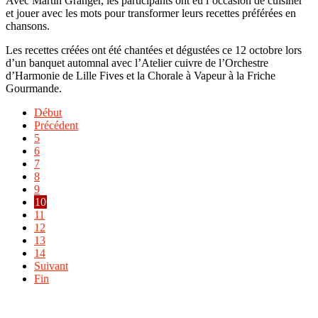
Avec Martin Granger, les participants ont eu l’occasion de cuisiner
et jouer avec les mots pour transformer leurs recettes préférées en
chansons.
Les recettes créées ont été chantées et dégustées ce 12 octobre lors
d’un banquet automnal avec l’Atelier cuivre de l’Orchestre
d’Harmonie de Lille Fives et la Chorale à Vapeur à la Friche
Gourmande.
Début
Précédent
5
6
7
8
9
10
11
12
13
14
Suivant
Fin