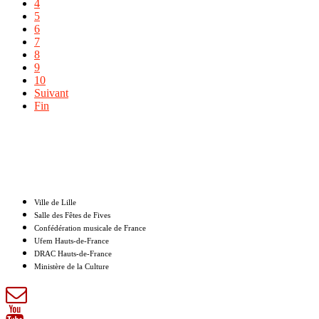
4
5
6
7
8
9
10
Suivant
Fin
Nos partenaires
Ville de Lille
Salle des Fêtes de Fives
Confédération musicale de France
Ufem Hauts-de-France
DRAC Hauts-de-France
Ministère de la Culture