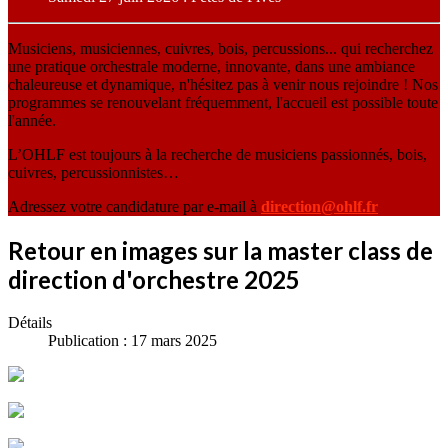
Musiciens, musiciennes, cuivres, bois, percussions... qui recherchez
une pratique orchestrale moderne, innovante, dans une ambiance
chaleureuse et dynamique, n'hésitez pas à venir nous rejoindre ! Nos
programmes se renouvelant fréquemment, l'accueil est possible toute
l'année.
L’OHLF est toujours à la recherche de musiciens passionnés, bois,
cuivres, percussionnistes…
Adressez votre candidature par e-mail à
direction@ohlf.fr
Retour en images sur la master class de
direction d'orchestre 2025
Détails
Publication : 17 mars 2025