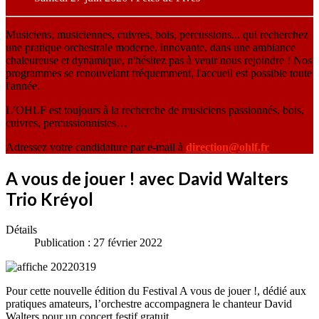
Musiciens, musiciennes, cuivres, bois, percussions... qui recherchez
une pratique orchestrale moderne, innovante, dans une ambiance
chaleureuse et dynamique, n'hésitez pas à venir nous rejoindre ! Nos
programmes se renouvelant fréquemment, l'accueil est possible toute
l'année.
L’OHLF est toujours à la recherche de musiciens passionnés, bois,
cuivres, percussionnistes…
Adressez votre candidature par e-mail à
direction@ohlf.fr
A vous de jouer ! avec David Walters
Trio Kréyol
Détails
Publication : 27 février 2022
Pour cette nouvelle édition du Festival A vous de jouer !, dédié aux
pratiques amateurs, l’orchestre accompagnera le chanteur David
Walters pour un concert festif gratuit.