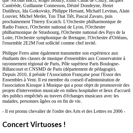
que Nicolas Bacri, Roger Boutry, Edith Canat de Chizy, Jacques
Castérède, Guillaume Connesson, Désiré Dondeyne, Henri
Dutilleux, Ida Gotkovsky, Philippe Hersant, Michaël Levinas, Alain
Louvier, Michel Merlet, Ton That Tiêt, Pascal Zavaro, puis
prochainement Thierry Escaich. L'Orchestre philharmonique de
Radio France, l'Orchestre national de Lyon, l'Orchestre
philharmonique de Strasbourg, l'Orchestre national des Pays de la
Loire, l'Orchestre symphonique de Bretagne, l'Orchestre d'Orléans,
l'ensemble 2E2M l'ont sollicité comme chef invité.
Philippe Ferro aime également transmettre son expérience aux
étudiants des classes de musique d'ensembles aux Conservatoire à
rayonnement régional de Paris, Pôle supérieur Paris Boulogne-
Billancourt et CNSMD de Paris (département de pédagogie).
Depuis 2010, il préside l'Association Française pour l'Essor des
Ensembles à Vent. Il est membre du conseil d'administration de
l'association Kiosque à Musique qui a pour objet de promouvoir des
projets d'intervention musicale en milieu hospitalier et lieux d'accueil
des publics empêchés au travers d'échanges musicaux avec les
malades, personnes âgées ou en fin de vie.
- Il est promu chevalier de l'ordre des Arts et des Lettres en 2006 -
Concert Virtuoses !