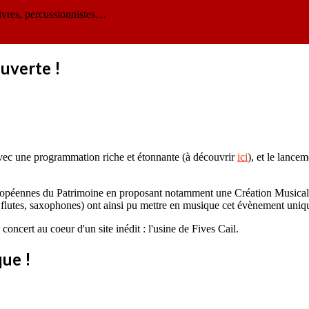
ivres, percussionnistes…
uverte !
ec une programmation riche et étonnante (à découvrir
ici
), et le lance
opéennes du Patrimoine en proposant notamment une Création Musicale 
 flutes, saxophones) ont ainsi pu mettre en musique cet évènement uniq
oncert au coeur d'un site inédit : l'usine de Fives Cail.
ue !