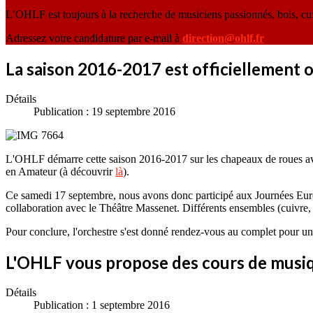
L’OHLF est toujours à la recherche de musiciens passionnés, bois, cu
Adressez votre candidature par e-mail à
direction@ohlf.fr
La saison 2016-2017 est officiellement o
Détails
Publication : 19 septembre 2016
L'OHLF démarre cette saison 2016-2017 sur les chapeaux de roues av
en Amateur (à découvrir
là
).
Ce samedi 17 septembre, nous avons donc participé aux Journées Eur
collaboration avec le Théâtre Massenet. Différents ensembles (cuivre,
Pour conclure, l'orchestre s'est donné rendez-vous au complet pour un c
L'OHLF vous propose des cours de musiq
Détails
Publication : 1 septembre 2016