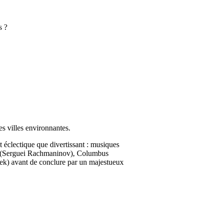
s ?
es villes environnantes.
t éclectique que divertissant : musiques
ka (Serguei Rachmaninov), Columbus
bek) avant de conclure par un majestueux