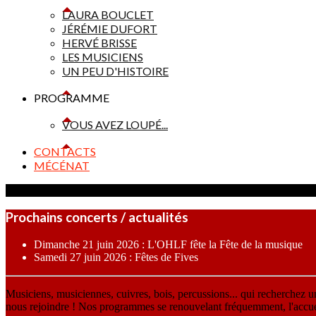
LAURA BOUCLET
JÉRÉMIE DUFORT
HERVÉ BRISSE
LES MUSICIENS
UN PEU D'HISTOIRE
PROGRAMME
VOUS AVEZ LOUPÉ...
CONTACTS
MÉCÉNAT
Prochains concerts / actualités
Dimanche 21 juin 2026 : L'OHLF fête la Fête de la musique
Samedi 27 juin 2026 : Fêtes de Fives
Musiciens, musiciennes, cuivres, bois, percussions... qui recherchez 
nous rejoindre ! Nos programmes se renouvelant fréquemment, l'accueil