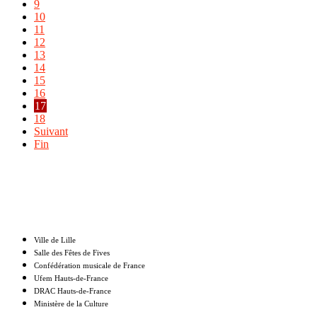
9
10
11
12
13
14
15
16
17
18
Suivant
Fin
Nos partenaires
Ville de Lille
Salle des Fêtes de Fives
Confédération musicale de France
Ufem Hauts-de-France
DRAC Hauts-de-France
Ministère de la Culture