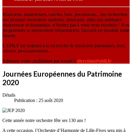
Musiciens, musiciennes, cuivres, bois, percussions... qui recherchez
une pratique orchestrale moderne, innovante, dans une ambiance
chaleureuse et dynamique, n'hésitez pas à venir nous rejoindre ! Nos
programmes se renouvelant fréquemment, l'accueil est possible toute
l'année.
L’OHLF est toujours à la recherche de musiciens passionnés, bois,
cuivres, percussionnistes…
Adressez votre candidature par e-mail à
direction@ohlf.fr
Journées Européennes du Patrimoine
2020
Détails
Publication : 25 août 2020
Cette année notre orchestre fête ses 130 ans !
A cette occasion, l’Orchestre d’Harmonie de Lille-Fives sera mis à