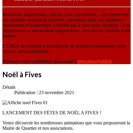
Musiciens, musiciennes, cuivres, bois, percussions... qui recherchez
une pratique orchestrale moderne, innovante, dans une ambiance
chaleureuse et dynamique, n'hésitez pas à venir nous rejoindre ! Nos
programmes se renouvelant fréquemment, l'accueil est possible toute
l'année.
L’OHLF est toujours à la recherche de musiciens passionnés, bois,
cuivres, percussionnistes…
Adressez votre candidature par e-mail à
direction@ohlf.fr
Noël à Fives
Détails
Publication : 23 novembre 2021
LANCEMENT DES FËTES DE NOËL A FIVES !
Venez découvrir les nombreuses animations que vous proposeront la
Mairie de Quartier et nos associations.