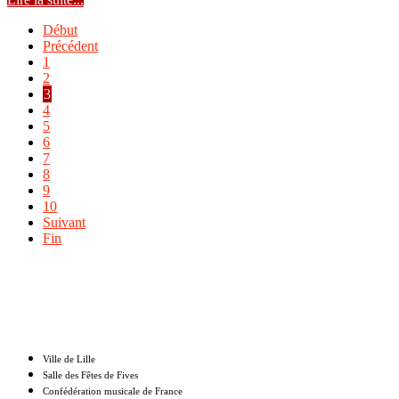
Début
Précédent
1
2
3
4
5
6
7
8
9
10
Suivant
Fin
Nos partenaires
Ville de Lille
Salle des Fêtes de Fives
Confédération musicale de France