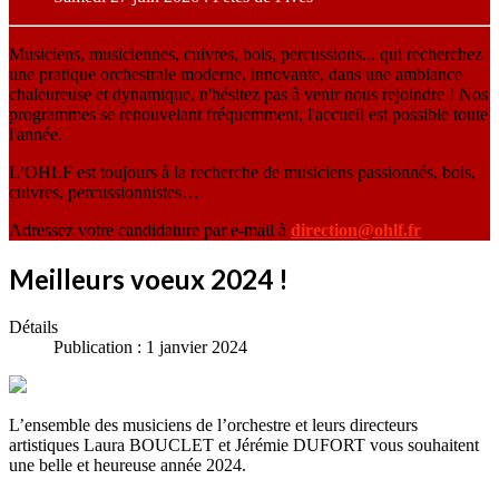
Musiciens, musiciennes, cuivres, bois, percussions... qui recherchez
une pratique orchestrale moderne, innovante, dans une ambiance
chaleureuse et dynamique, n'hésitez pas à venir nous rejoindre ! Nos
programmes se renouvelant fréquemment, l'accueil est possible toute
l'année.
L’OHLF est toujours à la recherche de musiciens passionnés, bois,
cuivres, percussionnistes…
Adressez votre candidature par e-mail à
direction@ohlf.fr
Meilleurs voeux 2024 !
Détails
Publication : 1 janvier 2024
L’ensemble des musiciens de l’orchestre et leurs directeurs
artistiques Laura BOUCLET et Jérémie DUFORT vous souhaitent
une belle et heureuse année 2024.