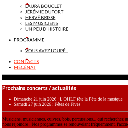
LAURA BOUCLET
JÉRÉMIE DUFORT
HERVÉ BRISSE
LES MUSICIENS
UN PEU D'HISTOIRE
PROGRAMME
VOUS AVEZ LOUPÉ...
CONTACTS
MÉCÉNAT
Prochains concerts / actualités
Dimanche 21 juin 2026 : L'OHLF fête la Fête de la musique
Samedi 27 juin 2026 : Fêtes de Fives
Musiciens, musiciennes, cuivres, bois, percussions... qui recherchez 
nous rejoindre ! Nos programmes se renouvelant fréquemment, l'accueil