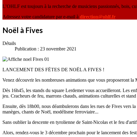
L’OHLF est toujours à la recherche de musiciens passionnés, bois, cu
Adressez votre candidature par e-mail à
direction@ohlf.fr
Noël à Fives
Détails
Publication : 23 novembre 2021
LANCEMENT DES FËTES DE NOËL A FIVES !
Venez découvrir les nombreuses animations que vous proposeront la Ma
Dès 16h45, les stands du square Lerdemer vous accueilleront. Les enfan
jeu. Cracheurs de feu, marrons chauds, animations culturelles et sta
Ensuite, dès 18h00, nous déambulerons dans les rues de Fives vers la 
manèges, chants de Noël, modélisme ferroviaire...
Sans oublier la descente en tyrolienne de Saint-Nicolas et le feu d'artif
Alors, rendez-vous le 3 décembre prochain pour le lancement des festiv