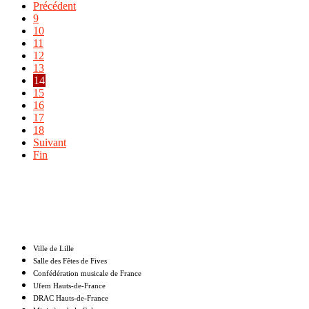
Précédent
9
10
11
12
13
14
15
16
17
18
Suivant
Fin
Nos partenaires
Ville de Lille
Salle des Fêtes de Fives
Confédération musicale de France
Ufem Hauts-de-France
DRAC Hauts-de-France