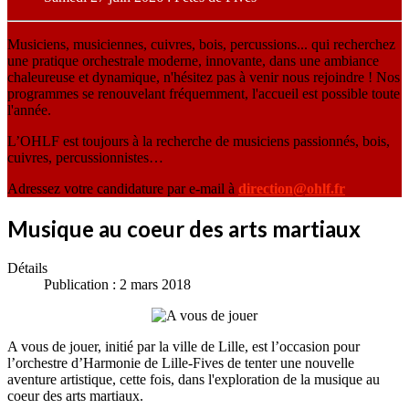
Musiciens, musiciennes, cuivres, bois, percussions... qui recherchez
une pratique orchestrale moderne, innovante, dans une ambiance
chaleureuse et dynamique, n'hésitez pas à venir nous rejoindre ! Nos
programmes se renouvelant fréquemment, l'accueil est possible toute
l'année.
L’OHLF est toujours à la recherche de musiciens passionnés, bois,
cuivres, percussionnistes…
Adressez votre candidature par e-mail à
direction@ohlf.fr
Musique au coeur des arts martiaux
Détails
Publication : 2 mars 2018
A vous de jouer, initié par la ville de Lille, est l’occasion pour
l’orchestre d’Harmonie de Lille-Fives de tenter une nouvelle
aventure artistique, cette fois, dans l'exploration de la musique au
coeur des arts martiaux.