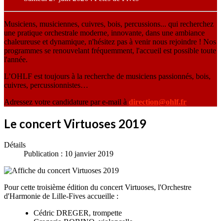
Musiciens, musiciennes, cuivres, bois, percussions... qui recherchez
une pratique orchestrale moderne, innovante, dans une ambiance
chaleureuse et dynamique, n'hésitez pas à venir nous rejoindre ! Nos
programmes se renouvelant fréquemment, l'accueil est possible toute
l'année.
L’OHLF est toujours à la recherche de musiciens passionnés, bois,
cuivres, percussionnistes…
Adressez votre candidature par e-mail à
direction@ohlf.fr
Le concert Virtuoses 2019
Détails
Publication : 10 janvier 2019
Pour cette troisième édition du concert Virtuoses, l'Orchestre
d'Harmonie de Lille-Fives accueille :
Cédric DREGER, trompette