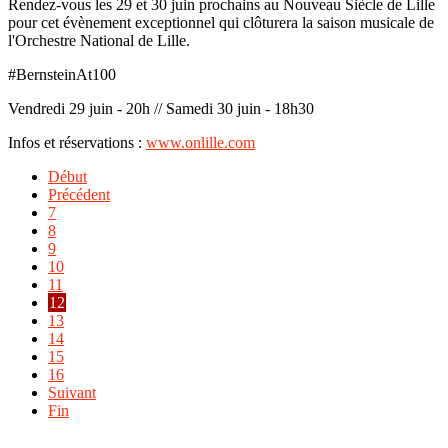
Rendez-vous les 29 et 30 juin prochains au Nouveau Siècle de Lille
pour cet évènement exceptionnel qui clôturera la saison musicale de
l'Orchestre National de Lille.
#BernsteinAt100
Vendredi 29 juin - 20h // Samedi 30 juin - 18h30
Infos et réservations :
www.onlille.com
Début
Précédent
7
8
9
10
11
12
13
14
15
16
Suivant
Fin