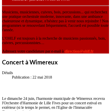
Musiciens, musiciennes, cuivres, bois, percussions... qui recherchez
une pratique orchestrale moderne, innovante, dans une ambiance
chaleureuse et dynamique, n'hésitez pas à venir nous rejoindre ! Nos
programmes se renouvelant fréquemment, l'accueil est possible toute
l'année.
L’OHLF est toujours à la recherche de musiciens passionnés, bois,
cuivres, percussionnistes…
Adressez votre candidature par e-mail à
direction@ohlf.fr
Concert à Wimereux
Détails
Publication : 22 mai 2018
Le dimanche 24 juin, l'harmonie municipale de Wimereux recevra
l'Orchestre d'Harmonie de Lille Fives pour un concert estival en
extérieur (si le temps le permet, en l'Eglise de l'Immaculée