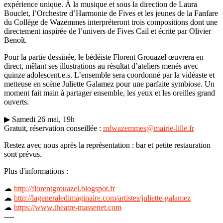
expérience unique. À la musique et sous la direction de Laura
Bouclet, l’Orchestre d’Harmonie de Fives et les jeunes de la Fanfare
du Collège de Wazemmes interpréteront trois compositions dont une
directement inspirée de l’univers de Fives Cail et écrite par Olivier
Benoît.
Pour la partie dessinée, le bédéiste Florent Grouazel œuvrera en
direct, mêlant ses illustrations au résultat d’ateliers menés avec
quinze adolescent.e.s. L’ensemble sera coordonné par la vidéaste et
metteuse en scène Juliette Galamez pour une parfaite symbiose. Un
moment fait main à partager ensemble, les yeux et les oreilles grand
ouverts.
▶ Samedi 26 mai, 19h
Gratuit, réservation conseillée :
mfwazemmes@mairie-lille.fr
Restez avec nous après la représentation : bar et petite restauration
sont prévus.
Plus d'informations :
☁
http://florentgrouazel.blogspot.fr
☁
http://lageneraledimaginaire.com/artistes/juliette-galamez
☁
https://www.theatre-massenet.com
----