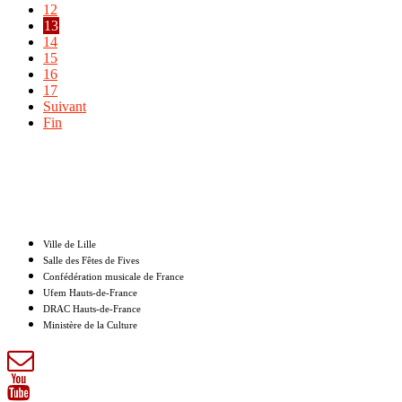
12
13
14
15
16
17
Suivant
Fin
Nos partenaires
Ville de Lille
Salle des Fêtes de Fives
Confédération musicale de France
Ufem Hauts-de-France
DRAC Hauts-de-France
Ministère de la Culture