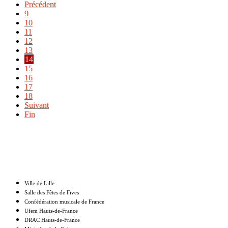
Précédent
9
10
11
12
13
14
15
16
17
18
Suivant
Fin
Nos partenaires
Ville de Lille
Salle des Fêtes de Fives
Confédération musicale de France
Ufem Hauts-de-France
DRAC Hauts-de-France