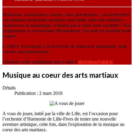
Musiciens, musiciennes, cuivres, bois, percussions... qui recherchez
une pratique orchestrale moderne, innovante, dans une ambiance
chaleureuse et dynamique, n'hésitez pas à venir nous rejoindre ! Nos
programmes se renouvelant fréquemment, l'accueil est possible toute
l'année.
L’OHLF est toujours à la recherche de musiciens passionnés, bois,
cuivres, percussionnistes…
Adressez votre candidature par e-mail à
direction@ohlf.fr
Musique au coeur des arts martiaux
Détails
Publication : 2 mars 2018
A vous de jouer, initié par la ville de Lille, est l’occasion pour
l’orchestre d’Harmonie de Lille-Fives de tenter une nouvelle
aventure artistique, cette fois, dans l'exploration de la musique au
coeur des arts martiaux.