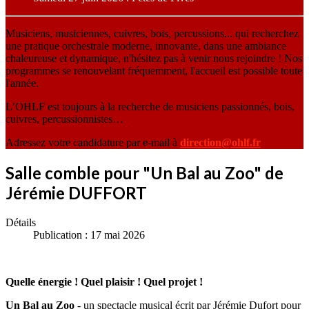
Musiciens, musiciennes, cuivres, bois, percussions... qui recherchez
une pratique orchestrale moderne, innovante, dans une ambiance
chaleureuse et dynamique, n'hésitez pas à venir nous rejoindre ! Nos
programmes se renouvelant fréquemment, l'accueil est possible toute
l'année.
L’OHLF est toujours à la recherche de musiciens passionnés, bois,
cuivres, percussionnistes…
Adressez votre candidature par e-mail à
direction@ohlf.fr
Salle comble pour "Un Bal au Zoo" de
Jérémie DUFFORT
Détails
Publication : 17 mai 2026
Quelle énergie ! Quel plaisir ! Quel projet !
Un Bal au Zoo
- un spectacle musical écrit par Jérémie Dufort pour