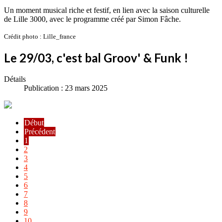
Un moment musical riche et festif, en lien avec la saison culturelle
de Lille 3000, avec le programme créé par Simon Fâche.
Crédit photo : Lille_france
Le 29/03, c'est bal Groov' & Funk !
Détails
Publication : 23 mars 2025
Début
Précédent
1
2
3
4
5
6
7
8
9
10