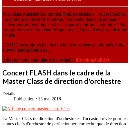
Musiciens, musiciennes, cuivres, bois, percussions... qui recherchez
une pratique orchestrale moderne, innovante, dans une ambiance
chaleureuse et dynamique, n'hésitez pas à venir nous rejoindre ! Nos
programmes se renouvelant fréquemment, l'accueil est possible toute
l'année.
L’OHLF est toujours à la recherche de musiciens passionnés, bois,
cuivres, percussionnistes…
Adressez votre candidature par e-mail à
direction@ohlf.fr
Concert FLASH dans le cadre de la
Master Class de direction d'orchestre
Détails
Publication : 13 mai 2016
La Master Class de direction d'orchestre est l'occasion révée pour les
jeunes chefs d'orchestre de perfectionner leur technique de direction.