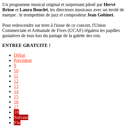
Un programme musical original et surprenant piloté par
Hervé
Brisse
et
Laura Bouclet
, les directeurs musicaux avec un invité de
marque : le trompettiste de jazz et compositeur
Jean Gobinet
.
Pour redescendre sur terre à l'issue de ce concert, l'Union
Commerciale et Artisanale de Fives (UCAF) régalera les papilles
gustatives de tous lors du partage de la galette des rois.
ENTREE GRATUITE !
Début
Précédent
9
10
11
12
13
14
15
16
17
18
Suivant
Fin