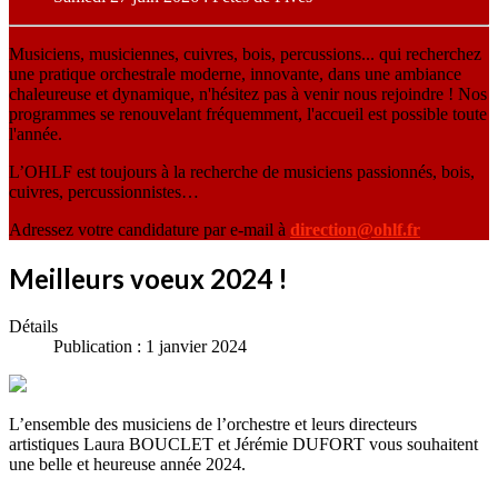
Musiciens, musiciennes, cuivres, bois, percussions... qui recherchez
une pratique orchestrale moderne, innovante, dans une ambiance
chaleureuse et dynamique, n'hésitez pas à venir nous rejoindre ! Nos
programmes se renouvelant fréquemment, l'accueil est possible toute
l'année.
L’OHLF est toujours à la recherche de musiciens passionnés, bois,
cuivres, percussionnistes…
Adressez votre candidature par e-mail à
direction@ohlf.fr
Meilleurs voeux 2024 !
Détails
Publication : 1 janvier 2024
L’ensemble des musiciens de l’orchestre et leurs directeurs
artistiques Laura BOUCLET et Jérémie DUFORT vous souhaitent
une belle et heureuse année 2024.