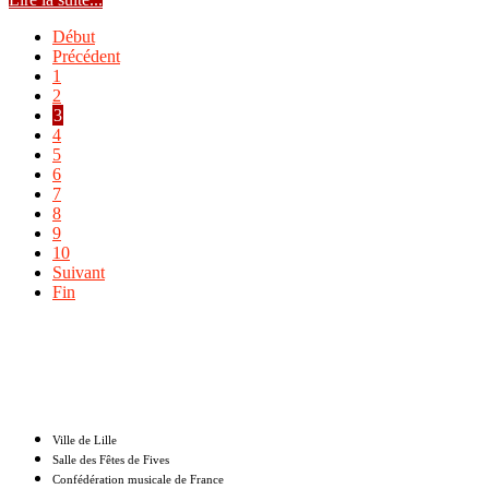
Début
Précédent
1
2
3
4
5
6
7
8
9
10
Suivant
Fin
Nos partenaires
Ville de Lille
Salle des Fêtes de Fives
Confédération musicale de France