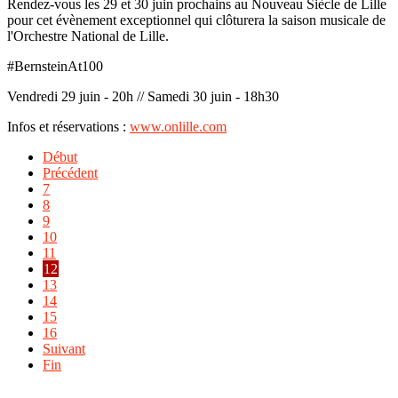
Rendez-vous les 29 et 30 juin prochains au Nouveau Siècle de Lille
pour cet évènement exceptionnel qui clôturera la saison musicale de
l'Orchestre National de Lille.
#BernsteinAt100
Vendredi 29 juin - 20h // Samedi 30 juin - 18h30
Infos et réservations :
www.onlille.com
Début
Précédent
7
8
9
10
11
12
13
14
15
16
Suivant
Fin