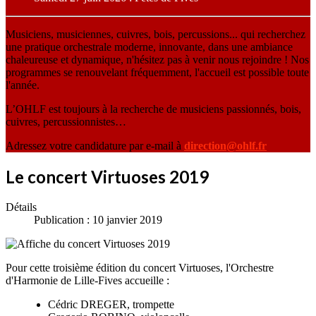
Musiciens, musiciennes, cuivres, bois, percussions... qui recherchez
une pratique orchestrale moderne, innovante, dans une ambiance
chaleureuse et dynamique, n'hésitez pas à venir nous rejoindre ! Nos
programmes se renouvelant fréquemment, l'accueil est possible toute
l'année.
L’OHLF est toujours à la recherche de musiciens passionnés, bois,
cuivres, percussionnistes…
Adressez votre candidature par e-mail à
direction@ohlf.fr
Le concert Virtuoses 2019
Détails
Publication : 10 janvier 2019
Pour cette troisième édition du concert Virtuoses, l'Orchestre
d'Harmonie de Lille-Fives accueille :
Cédric DREGER, trompette