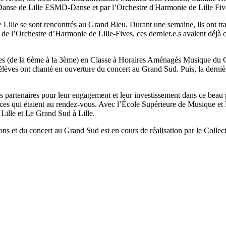
 Danse de Lille ESMD-Danse et par l’Orchestre d'Harmonie de Lille Fi
lle se sont rencontrés au Grand Bleu. Durant une semaine, ils ont travai
 de l’Orchestre d’Harmonie de Lille-Fives, ces dernier.e.s avaient déj
ves (de la 6ème à la 3ème) en Classe à Horaires Aménagés Musique du 
élèves ont chanté en ouverture du concert au Grand Sud. Puis, la dernièr
 partenaires pour leur engagement et leur investissement dans ce beau p
trices qui étaient au rendez-vous. Avec l’École Supérieure de Musique e
ille et Le Grand Sud à Lille.
ions et du concert au Grand Sud est en cours de réalisation par le Colle