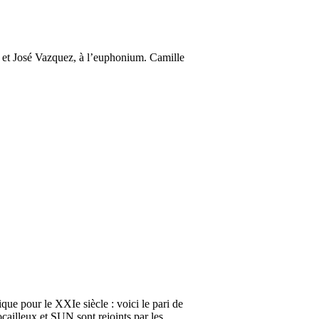
a et José Vazquez, à l’euphonium. Camille
e pour le XXIe siècle : voici le pari de
illeux et SUN sont rejoints par les