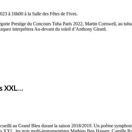
023 à 16h00 à la Salle des Fêtes de Fives.
atégorie Prestige du Concours Tuba Paris 2022, Martin Cornwell, au tub
zquez interprètera Au-devant du soleil d’Anthony Girard.
es XXL…
cueilli au Grand Bleu durant la saison 2018/2019. Un poème symphoniqu
L, les trois multi-instrumentistes Mathieu Ben Hassen, Camille Roca