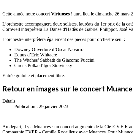
Cette année notre concert
Virtuoses !
aura lieu le dimanche 26 mars 2
L’orchestre accompagnera deux solistes, lauréats du 1er prix de la c
Cornwell interprétera La Danse d'Hadès de Gabriel Philippot. José Va
L’orchestre interprètera également des pièces pour orchestre seul :
Downey Ouverture d’Oscar Navarro
Equus d’Eric Whitacre
The Witches’ Sabbath de Giacomo Puccini
Circus Polka d’Igor Stravinsky
Entrée gratuite et placement libre.
Retour en images sur le concert Muanc
Détails
Publication : 29 janvier 2023
Au départ, il y a Muances : un concert augmenté de la Cie E.V.E.R ac
Compagnie EVER - Camille Rocailleux avec Muances. Pour Muances XX