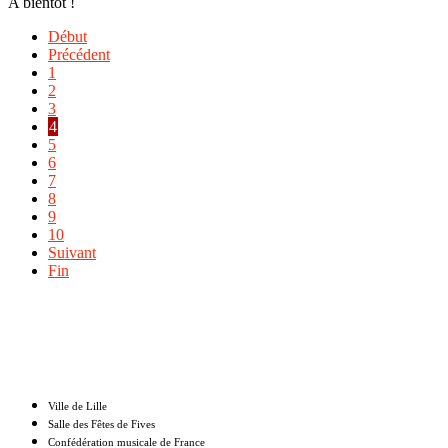
A bientôt !
Début
Précédent
1
2
3
4
5
6
7
8
9
10
Suivant
Fin
Nos partenaires
Ville de Lille
Salle des Fêtes de Fives
Confédération musicale de France