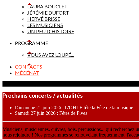
LAURA BOUCLET
JÉRÉMIE DUFORT
HERVÉ BRISSE
LES MUSICIENS
UN PEU D'HISTOIRE
PROGRAMME
VOUS AVEZ LOUPÉ...
CONTACTS
MÉCÉNAT
Prochains concerts / actualités
Dimanche 21 juin 2026 : L'OHLF fête la Fête de la musique
Samedi 27 juin 2026 : Fêtes de Fives
Musiciens, musiciennes, cuivres, bois, percussions... qui recherchez 
nous rejoindre ! Nos programmes se renouvelant fréquemment, l'accueil