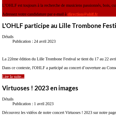
L’OHLF est toujours à la recherche de musiciens passionnés, bois, cu
Adressez votre candidature par e-mail à
direction@ohlf.fr
L'OHLF participe au Lille Trombone Festi
Détails
Publication : 24 avril 2023
La 22ème édition du Lille Trombone Festival se tient du 17 au 22 avr
Dans ce contexte, l'OHLF a participé au concert d’ouverture au Conse
Lire la suite...
Virtuoses ! 2023 en images
Détails
Publication : 1 avril 2023
Découvrez les vidéos de notre concert Virtuoses ! 2023 sur notre page 