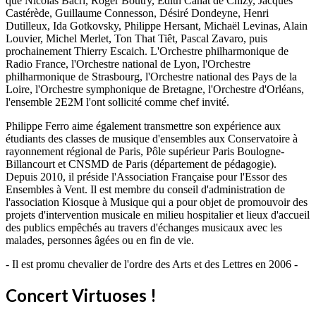
que Nicolas Bacri, Roger Boutry, Edith Canat de Chizy, Jacques
Castérède, Guillaume Connesson, Désiré Dondeyne, Henri
Dutilleux, Ida Gotkovsky, Philippe Hersant, Michaël Levinas, Alain
Louvier, Michel Merlet, Ton That Tiêt, Pascal Zavaro, puis
prochainement Thierry Escaich. L'Orchestre philharmonique de
Radio France, l'Orchestre national de Lyon, l'Orchestre
philharmonique de Strasbourg, l'Orchestre national des Pays de la
Loire, l'Orchestre symphonique de Bretagne, l'Orchestre d'Orléans,
l'ensemble 2E2M l'ont sollicité comme chef invité.
Philippe Ferro aime également transmettre son expérience aux
étudiants des classes de musique d'ensembles aux Conservatoire à
rayonnement régional de Paris, Pôle supérieur Paris Boulogne-
Billancourt et CNSMD de Paris (département de pédagogie).
Depuis 2010, il préside l'Association Française pour l'Essor des
Ensembles à Vent. Il est membre du conseil d'administration de
l'association Kiosque à Musique qui a pour objet de promouvoir des
projets d'intervention musicale en milieu hospitalier et lieux d'accueil
des publics empêchés au travers d'échanges musicaux avec les
malades, personnes âgées ou en fin de vie.
- Il est promu chevalier de l'ordre des Arts et des Lettres en 2006 -
Concert Virtuoses !