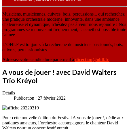
Musiciens, musiciennes, cuivres, bois, percussions... qui recherchez
une pratique orchestrale moderne, innovante, dans une ambiance
chaleureuse et dynamique, n'hésitez pas à venir nous rejoindre ! Nos
programmes se renouvelant fréquemment, l'accueil est possible toute
l'année.
L’OHLF est toujours à la recherche de musiciens passionnés, bois,
cuivres, percussionnistes…
Adressez votre candidature par e-mail à
direction@ohlf.fr
A vous de jouer ! avec David Walters
Trio Kréyol
Détails
Publication : 27 février 2022
Pour cette nouvelle édition du Festival A vous de jouer !, dédié aux
pratiques amateurs, l’orchestre accompagnera le chanteur David
Walters pour un concert festif gratuit.