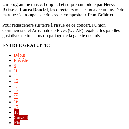
Un programme musical original et surprenant piloté par
Hervé
Brisse
et
Laura Bouclet
, les directeurs musicaux avec un invité de
marque : le trompettiste de jazz et compositeur
Jean Gobinet
.
Pour redescendre sur terre à l'issue de ce concert, l'Union
Commerciale et Artisanale de Fives (UCAF) régalera les papilles
gustatives de tous lors du partage de la galette des rois.
ENTREE GRATUITE !
Début
Précédent
9
10
11
12
13
14
15
16
17
18
Suivant
Fin