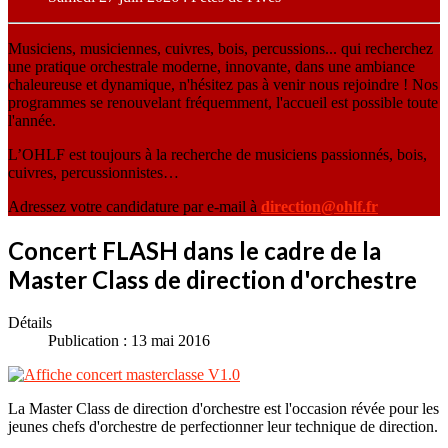
Musiciens, musiciennes, cuivres, bois, percussions... qui recherchez
une pratique orchestrale moderne, innovante, dans une ambiance
chaleureuse et dynamique, n'hésitez pas à venir nous rejoindre ! Nos
programmes se renouvelant fréquemment, l'accueil est possible toute
l'année.
L’OHLF est toujours à la recherche de musiciens passionnés, bois,
cuivres, percussionnistes…
Adressez votre candidature par e-mail à
direction@ohlf.fr
Concert FLASH dans le cadre de la
Master Class de direction d'orchestre
Détails
Publication : 13 mai 2016
La Master Class de direction d'orchestre est l'occasion révée pour les
jeunes chefs d'orchestre de perfectionner leur technique de direction.