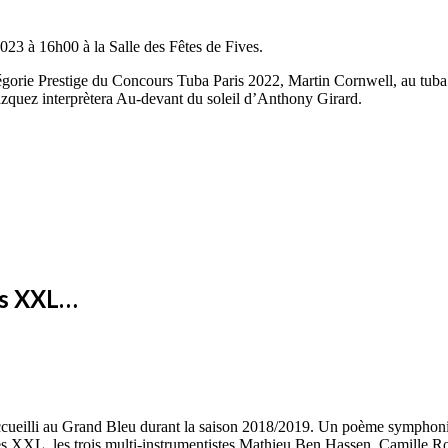
023 à 16h00 à la Salle des Fêtes de Fives.
atégorie Prestige du Concours Tuba Paris 2022, Martin Cornwell, au tub
zquez interprètera Au-devant du soleil d’Anthony Girard.
es XXL…
cueilli au Grand Bleu durant la saison 2018/2019. Un poème symphoniqu
L, les trois multi-instrumentistes Mathieu Ben Hassen, Camille Roca