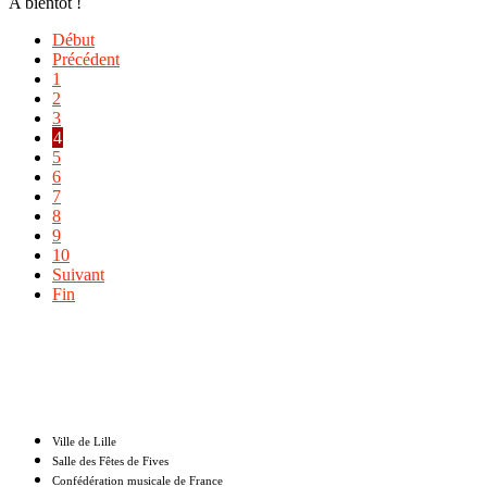
A bientôt !
Début
Précédent
1
2
3
4
5
6
7
8
9
10
Suivant
Fin
Nos partenaires
Ville de Lille
Salle des Fêtes de Fives
Confédération musicale de France