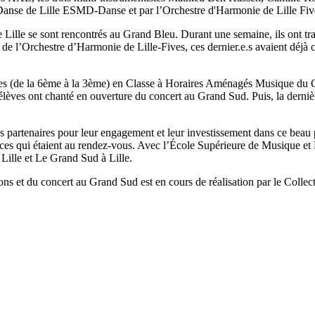
 Danse de Lille ESMD-Danse et par l’Orchestre d'Harmonie de Lille Fi
lle se sont rencontrés au Grand Bleu. Durant une semaine, ils ont travai
 de l’Orchestre d’Harmonie de Lille-Fives, ces dernier.e.s avaient déj
ves (de la 6ème à la 3ème) en Classe à Horaires Aménagés Musique du 
élèves ont chanté en ouverture du concert au Grand Sud. Puis, la dernièr
 partenaires pour leur engagement et leur investissement dans ce beau p
trices qui étaient au rendez-vous. Avec l’École Supérieure de Musique e
ille et Le Grand Sud à Lille.
ions et du concert au Grand Sud est en cours de réalisation par le Colle