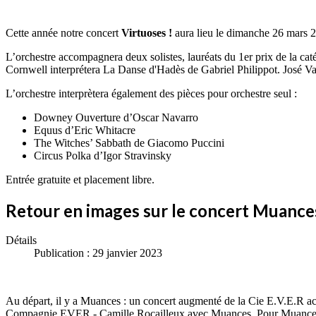
Cette année notre concert
Virtuoses !
aura lieu le dimanche 26 mars 2
L’orchestre accompagnera deux solistes, lauréats du 1er prix de la c
Cornwell interprétera La Danse d'Hadès de Gabriel Philippot. José Va
L’orchestre interprètera également des pièces pour orchestre seul :
Downey Ouverture d’Oscar Navarro
Equus d’Eric Whitacre
The Witches’ Sabbath de Giacomo Puccini
Circus Polka d’Igor Stravinsky
Entrée gratuite et placement libre.
Retour en images sur le concert Muanc
Détails
Publication : 29 janvier 2023
Au départ, il y a Muances : un concert augmenté de la Cie E.V.E.R ac
Compagnie EVER - Camille Rocailleux avec Muances. Pour Muances XX