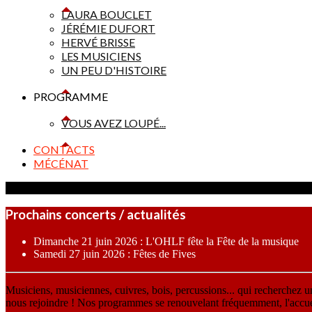
LAURA BOUCLET
JÉRÉMIE DUFORT
HERVÉ BRISSE
LES MUSICIENS
UN PEU D'HISTOIRE
PROGRAMME
VOUS AVEZ LOUPÉ...
CONTACTS
MÉCÉNAT
Prochains concerts / actualités
Dimanche 21 juin 2026 : L'OHLF fête la Fête de la musique
Samedi 27 juin 2026 : Fêtes de Fives
Musiciens, musiciennes, cuivres, bois, percussions... qui recherchez 
nous rejoindre ! Nos programmes se renouvelant fréquemment, l'accueil