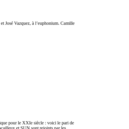
a et José Vazquez, à l’euphonium. Camille
e pour le XXIe siècle : voici le pari de
illeux et SUN sont rejoints par les