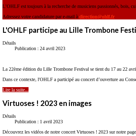
L’OHLF est toujours à la recherche de musiciens passionnés, bois, cu
Adressez votre candidature par e-mail à
direction@ohlf.fr
L'OHLF participe au Lille Trombone Festi
Détails
Publication : 24 avril 2023
La 22ème édition du Lille Trombone Festival se tient du 17 au 22 avr
Dans ce contexte, l'OHLF a participé au concert d’ouverture au Conse
Lire la suite...
Virtuoses ! 2023 en images
Détails
Publication : 1 avril 2023
Découvrez les vidéos de notre concert Virtuoses ! 2023 sur notre page 