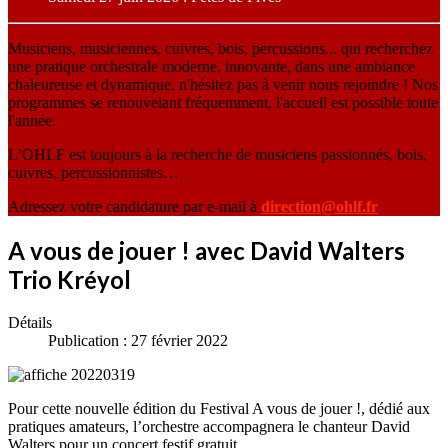
Musiciens, musiciennes, cuivres, bois, percussions... qui recherchez
une pratique orchestrale moderne, innovante, dans une ambiance
chaleureuse et dynamique, n'hésitez pas à venir nous rejoindre ! Nos
programmes se renouvelant fréquemment, l'accueil est possible toute
l'année.
L’OHLF est toujours à la recherche de musiciens passionnés, bois,
cuivres, percussionnistes…
Adressez votre candidature par e-mail à
direction@ohlf.fr
A vous de jouer ! avec David Walters
Trio Kréyol
Détails
Publication : 27 février 2022
Pour cette nouvelle édition du Festival A vous de jouer !, dédié aux
pratiques amateurs, l’orchestre accompagnera le chanteur David
Walters pour un concert festif gratuit.