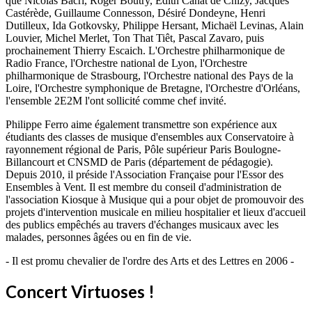
que Nicolas Bacri, Roger Boutry, Edith Canat de Chizy, Jacques
Castérède, Guillaume Connesson, Désiré Dondeyne, Henri
Dutilleux, Ida Gotkovsky, Philippe Hersant, Michaël Levinas, Alain
Louvier, Michel Merlet, Ton That Tiêt, Pascal Zavaro, puis
prochainement Thierry Escaich. L'Orchestre philharmonique de
Radio France, l'Orchestre national de Lyon, l'Orchestre
philharmonique de Strasbourg, l'Orchestre national des Pays de la
Loire, l'Orchestre symphonique de Bretagne, l'Orchestre d'Orléans,
l'ensemble 2E2M l'ont sollicité comme chef invité.
Philippe Ferro aime également transmettre son expérience aux
étudiants des classes de musique d'ensembles aux Conservatoire à
rayonnement régional de Paris, Pôle supérieur Paris Boulogne-
Billancourt et CNSMD de Paris (département de pédagogie).
Depuis 2010, il préside l'Association Française pour l'Essor des
Ensembles à Vent. Il est membre du conseil d'administration de
l'association Kiosque à Musique qui a pour objet de promouvoir des
projets d'intervention musicale en milieu hospitalier et lieux d'accueil
des publics empêchés au travers d'échanges musicaux avec les
malades, personnes âgées ou en fin de vie.
- Il est promu chevalier de l'ordre des Arts et des Lettres en 2006 -
Concert Virtuoses !