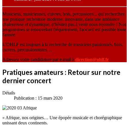
Musiciens, musiciennes, cuivres, bois, percussions... qui recherchez
une pratique orchestrale moderne, innovante, dans une ambiance
chaleureuse et dynamique, n'hésitez pas à venir nous rejoindre ! Nos
programmes se renouvelant fréquemment, l'accueil est possible toute
l'année.
L’OHLF est toujours à la recherche de musiciens passionnés, bois,
cuivres, percussionnistes…
Adressez votre candidature par e-mail à
direction@ohlf.fr
Pratiques amateurs : Retour sur notre
dernier concert
Détails
Publication : 15 mars 2020
« Afrique, nos origines… Une épopée musicale et chorégraphique
unissant deux continents.