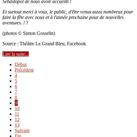
Sebastopol de nous avoir accueilli !
Et surtout merci à vous, le public, d'être venus aussi nombreux pour
faire la fête avec nous et à l'année prochaine pour de nouvelles
aventures. !
?
(photos © Simon Gosselin)
Source : Théâtre Le Grand Bleu, Facebook
Lire la suite...
Début
Précédent
4
5
6
7
8
9
10
11
12
13
Suivant
Fin