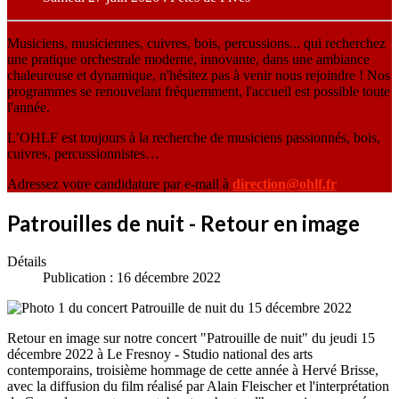
Musiciens, musiciennes, cuivres, bois, percussions... qui recherchez
une pratique orchestrale moderne, innovante, dans une ambiance
chaleureuse et dynamique, n'hésitez pas à venir nous rejoindre ! Nos
programmes se renouvelant fréquemment, l'accueil est possible toute
l'année.
L’OHLF est toujours à la recherche de musiciens passionnés, bois,
cuivres, percussionnistes…
Adressez votre candidature par e-mail à
direction@ohlf.fr
Patrouilles de nuit - Retour en image
Détails
Publication : 16 décembre 2022
Retour en image sur notre concert "Patrouille de nuit" du jeudi 15
décembre 2022 à Le Fresnoy - Studio national des arts
contemporains, troisième hommage de cette année à Hervé Brisse,
avec la diffusion du film réalisé par Alain Fleischer et l'interprétation