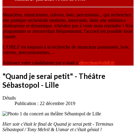
Musiciens, musiciennes, cuivres, bois, percussions... qui recherchez
une pratique orchestrale moderne, innovante, dans une ambiance
chaleureuse et dynamique, n'hésitez pas à venir nous rejoindre ! Nos
programmes se renouvelant fréquemment, l'accueil est possible toute
l'année.
L’OHLF est toujours à la recherche de musiciens passionnés, bois,
cuivres, percussionnistes…
Adressez votre candidature par e-mail à
direction@ohlf.fr
"Quand je serai petit" - Théâtre
Sébastopol - Lille
Détails
Publication : 22 décembre 2019
Hier soir c'était le final de Quand je serai petit - Terminus
Sébastopol / Tony Melvil & Usmar et c'était génial !