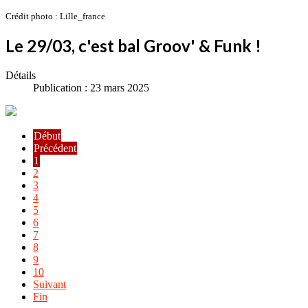
Crédit photo : Lille_france
Le 29/03, c'est bal Groov' & Funk !
Détails
Publication : 23 mars 2025
Début
Précédent
1
2
3
4
5
6
7
8
9
10
Suivant
Fin