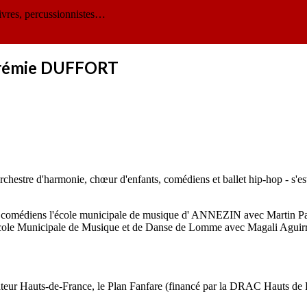
ivres, percussionnistes…
Jérémie DUFFORT
rchestre d'harmonie, chœur d'enfants, comédiens et ballet hip-hop - s'es
 aux comédiens l'école municipale de musique d' ANNEZIN avec Martin Pa
École Municipale de Musique et de Danse de Lomme avec Magali Aguirre
ateur Hauts-de-France, le Plan Fanfare (financé par la DRAC Hauts de Fr