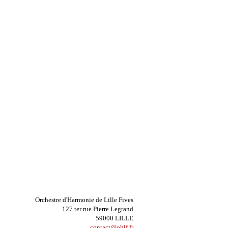
Orchestre d'Harmonie de Lille Fives
127 ter rue Pierre Legrand
59000 LILLE
contact@ohlf.fr