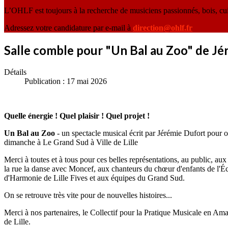
L’OHLF est toujours à la recherche de musiciens passionnés, bois, cu
Adressez votre candidature par e-mail à
direction@ohlf.fr
Salle comble pour "Un Bal au Zoo" de 
Détails
Publication : 17 mai 2026
Quelle énergie ! Quel plaisir ! Quel projet !
Un Bal au Zoo
- un spectacle musical écrit par Jérémie Dufort pour o
dimanche à Le Grand Sud à Ville de Lille
Merci à toutes et à tous pour ces belles représentations, au public,
la rue la danse avec Moncef, aux chanteurs du chœur d'enfants de l'
d'Harmonie de Lille Fives et aux équipes du Grand Sud.
On se retrouve très vite pour de nouvelles histoires...
Merci à nos partenaires, le Collectif pour la Pratique Musicale en Am
de Lille.