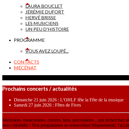
LAURA BOUCLET
JÉRÉMIE DUFORT
HERVÉ BRISSE
LES MUSICIENS
UN PEU D'HISTOIRE
PROGRAMME
VOUS AVEZ LOUPÉ...
CONTACTS
MÉCÉNAT
Prochains concerts / actualités
Dimanche 21 juin 2026 : L'OHLF fête la Fête de la musique
Samedi 27 juin 2026 : Fêtes de Fives
Musiciens, musiciennes, cuivres, bois, percussions... qui recherchez 
nous rejoindre ! Nos programmes se renouvelant fréquemment, l'accueil