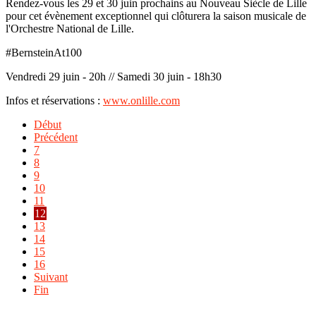
Rendez-vous les 29 et 30 juin prochains au Nouveau Siècle de Lille
pour cet évènement exceptionnel qui clôturera la saison musicale de
l'Orchestre National de Lille.
#BernsteinAt100
Vendredi 29 juin - 20h // Samedi 30 juin - 18h30
Infos et réservations :
www.onlille.com
Début
Précédent
7
8
9
10
11
12
13
14
15
16
Suivant
Fin