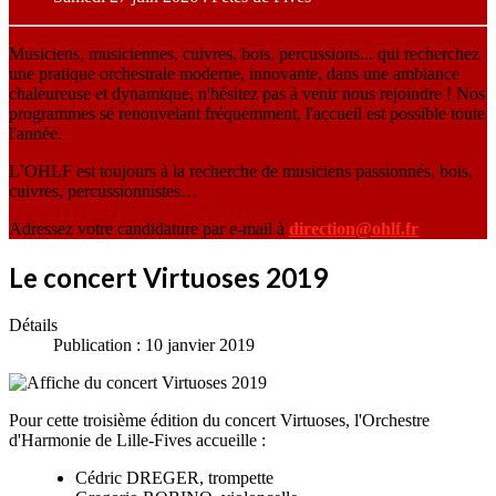
Musiciens, musiciennes, cuivres, bois, percussions... qui recherchez
une pratique orchestrale moderne, innovante, dans une ambiance
chaleureuse et dynamique, n'hésitez pas à venir nous rejoindre ! Nos
programmes se renouvelant fréquemment, l'accueil est possible toute
l'année.
L’OHLF est toujours à la recherche de musiciens passionnés, bois,
cuivres, percussionnistes…
Adressez votre candidature par e-mail à
direction@ohlf.fr
Le concert Virtuoses 2019
Détails
Publication : 10 janvier 2019
Pour cette troisième édition du concert Virtuoses, l'Orchestre
d'Harmonie de Lille-Fives accueille :
Cédric DREGER, trompette