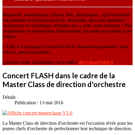
Musiciens, musiciennes, cuivres, bois, percussions... qui recherchez
une pratique orchestrale moderne, innovante, dans une ambiance
chaleureuse et dynamique, n'hésitez pas à venir nous rejoindre ! Nos
programmes se renouvelant fréquemment, l'accueil est possible toute
l'année.
L’OHLF est toujours à la recherche de musiciens passionnés, bois,
cuivres, percussionnistes…
Adressez votre candidature par e-mail à
direction@ohlf.fr
Concert FLASH dans le cadre de la
Master Class de direction d'orchestre
Détails
Publication : 13 mai 2016
La Master Class de direction d'orchestre est l'occasion révée pour les
jeunes chefs d'orchestre de perfectionner leur technique de direction.