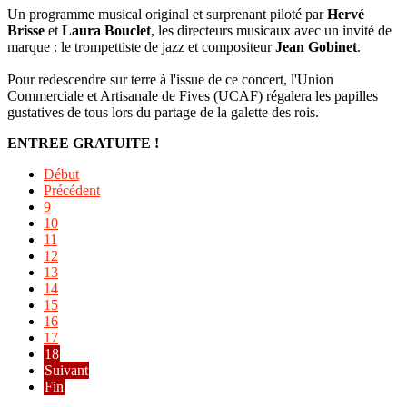
Un programme musical original et surprenant piloté par
Hervé
Brisse
et
Laura Bouclet
, les directeurs musicaux avec un invité de
marque : le trompettiste de jazz et compositeur
Jean Gobinet
.
Pour redescendre sur terre à l'issue de ce concert, l'Union
Commerciale et Artisanale de Fives (UCAF) régalera les papilles
gustatives de tous lors du partage de la galette des rois.
ENTREE GRATUITE !
Début
Précédent
9
10
11
12
13
14
15
16
17
18
Suivant
Fin