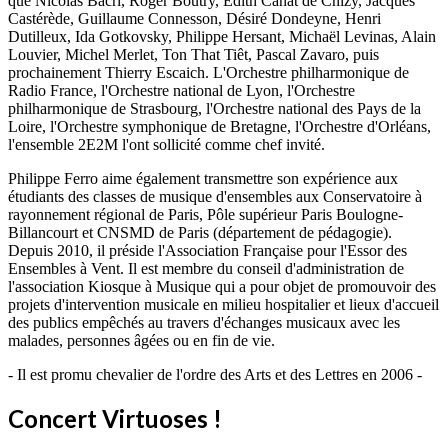
que Nicolas Bacri, Roger Boutry, Edith Canat de Chizy, Jacques
Castérède, Guillaume Connesson, Désiré Dondeyne, Henri
Dutilleux, Ida Gotkovsky, Philippe Hersant, Michaël Levinas, Alain
Louvier, Michel Merlet, Ton That Tiêt, Pascal Zavaro, puis
prochainement Thierry Escaich. L'Orchestre philharmonique de
Radio France, l'Orchestre national de Lyon, l'Orchestre
philharmonique de Strasbourg, l'Orchestre national des Pays de la
Loire, l'Orchestre symphonique de Bretagne, l'Orchestre d'Orléans,
l'ensemble 2E2M l'ont sollicité comme chef invité.
Philippe Ferro aime également transmettre son expérience aux
étudiants des classes de musique d'ensembles aux Conservatoire à
rayonnement régional de Paris, Pôle supérieur Paris Boulogne-
Billancourt et CNSMD de Paris (département de pédagogie).
Depuis 2010, il préside l'Association Française pour l'Essor des
Ensembles à Vent. Il est membre du conseil d'administration de
l'association Kiosque à Musique qui a pour objet de promouvoir des
projets d'intervention musicale en milieu hospitalier et lieux d'accueil
des publics empêchés au travers d'échanges musicaux avec les
malades, personnes âgées ou en fin de vie.
- Il est promu chevalier de l'ordre des Arts et des Lettres en 2006 -
Concert Virtuoses !