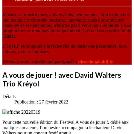
Musiciens, musiciennes, cuivres, bois, percussions... qui recherchez
une pratique orchestrale moderne, innovante, dans une ambiance
chaleureuse et dynamique, n'hésitez pas à venir nous rejoindre ! Nos
programmes se renouvelant fréquemment, l'accueil est possible toute
l'année.
L’OHLF est toujours à la recherche de musiciens passionnés, bois,
cuivres, percussionnistes…
Adressez votre candidature par e-mail à
direction@ohlf.fr
A vous de jouer ! avec David Walters
Trio Kréyol
Détails
Publication : 27 février 2022
Pour cette nouvelle édition du Festival A vous de jouer !, dédié aux
pratiques amateurs, l’orchestre accompagnera le chanteur David
Walters pour un concert festif gratuit.