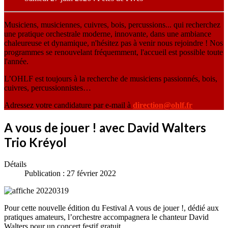
Musiciens, musiciennes, cuivres, bois, percussions... qui recherchez
une pratique orchestrale moderne, innovante, dans une ambiance
chaleureuse et dynamique, n'hésitez pas à venir nous rejoindre ! Nos
programmes se renouvelant fréquemment, l'accueil est possible toute
l'année.
L’OHLF est toujours à la recherche de musiciens passionnés, bois,
cuivres, percussionnistes…
Adressez votre candidature par e-mail à
direction@ohlf.fr
A vous de jouer ! avec David Walters
Trio Kréyol
Détails
Publication : 27 février 2022
Pour cette nouvelle édition du Festival A vous de jouer !, dédié aux
pratiques amateurs, l’orchestre accompagnera le chanteur David
Walters pour un concert festif gratuit.