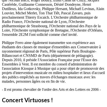
que Nicolas Bacri, Roger Boutry, Edith Canat de Chizy, Jacques
Castérède, Guillaume Connesson, Désiré Dondeyne, Henri
Dutilleux, Ida Gotkovsky, Philippe Hersant, Michaël Levinas, Alain
Louvier, Michel Merlet, Ton That Tiêt, Pascal Zavaro, puis
prochainement Thierry Escaich. L'Orchestre philharmonique de
Radio France, l'Orchestre national de Lyon, l'Orchestre
philharmonique de Strasbourg, l'Orchestre national des Pays de la
Loire, l'Orchestre symphonique de Bretagne, l'Orchestre d'Orléans,
l'ensemble 2E2M l'ont sollicité comme chef invité.
Philippe Ferro aime également transmettre son expérience aux
étudiants des classes de musique d'ensembles aux Conservatoire à
rayonnement régional de Paris, Pôle supérieur Paris Boulogne-
Billancourt et CNSMD de Paris (département de pédagogie).
Depuis 2010, il préside l'Association Française pour l'Essor des
Ensembles à Vent. Il est membre du conseil d'administration de
l'association Kiosque à Musique qui a pour objet de promouvoir des
projets d'intervention musicale en milieu hospitalier et lieux d'accueil
des publics empêchés au travers d'échanges musicaux avec les
malades, personnes âgées ou en fin de vie.
- Il est promu chevalier de l'ordre des Arts et des Lettres en 2006 -
Concert Virtuoses !