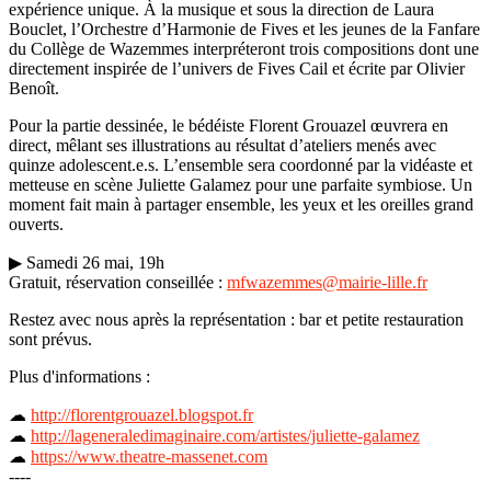
expérience unique. À la musique et sous la direction de Laura
Bouclet, l’Orchestre d’Harmonie de Fives et les jeunes de la Fanfare
du Collège de Wazemmes interpréteront trois compositions dont une
directement inspirée de l’univers de Fives Cail et écrite par Olivier
Benoît.
Pour la partie dessinée, le bédéiste Florent Grouazel œuvrera en
direct, mêlant ses illustrations au résultat d’ateliers menés avec
quinze adolescent.e.s. L’ensemble sera coordonné par la vidéaste et
metteuse en scène Juliette Galamez pour une parfaite symbiose. Un
moment fait main à partager ensemble, les yeux et les oreilles grand
ouverts.
▶ Samedi 26 mai, 19h
Gratuit, réservation conseillée :
mfwazemmes@mairie-lille.fr
Restez avec nous après la représentation : bar et petite restauration
sont prévus.
Plus d'informations :
☁
http://florentgrouazel.blogspot.fr
☁
http://lageneraledimaginaire.com/artistes/juliette-galamez
☁
https://www.theatre-massenet.com
----