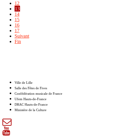
12
13
14
15
16
17
Suivant
Fin
Nos partenaires
Ville de Lille
Salle des Fêtes de Fives
Confédération musicale de France
Ufem Hauts-de-France
DRAC Hauts-de-France
Ministère de la Culture