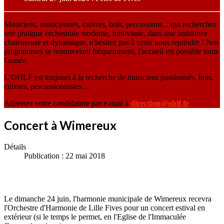
Musiciens, musiciennes, cuivres, bois, percussions... qui recherchez
une pratique orchestrale moderne, innovante, dans une ambiance
chaleureuse et dynamique, n'hésitez pas à venir nous rejoindre ! Nos
programmes se renouvelant fréquemment, l'accueil est possible toute
l'année.
L’OHLF est toujours à la recherche de musiciens passionnés, bois,
cuivres, percussionnistes…
Adressez votre candidature par e-mail à
direction@ohlf.fr
Concert à Wimereux
Détails
Publication : 22 mai 2018
Le dimanche 24 juin, l'harmonie municipale de Wimereux recevra
l'Orchestre d'Harmonie de Lille Fives pour un concert estival en
extérieur (si le temps le permet, en l'Eglise de l'Immaculée