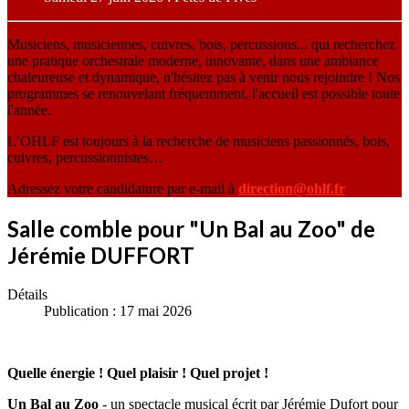
Musiciens, musiciennes, cuivres, bois, percussions... qui recherchez
une pratique orchestrale moderne, innovante, dans une ambiance
chaleureuse et dynamique, n'hésitez pas à venir nous rejoindre ! Nos
programmes se renouvelant fréquemment, l'accueil est possible toute
l'année.
L’OHLF est toujours à la recherche de musiciens passionnés, bois,
cuivres, percussionnistes…
Adressez votre candidature par e-mail à
direction@ohlf.fr
Salle comble pour "Un Bal au Zoo" de
Jérémie DUFFORT
Détails
Publication : 17 mai 2026
Quelle énergie ! Quel plaisir ! Quel projet !
Un Bal au Zoo
- un spectacle musical écrit par Jérémie Dufort pour