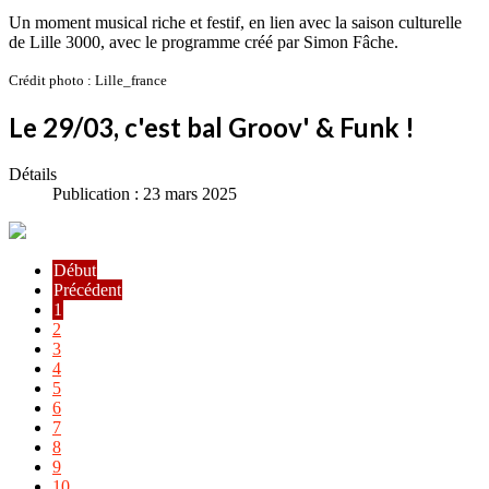
Un moment musical riche et festif, en lien avec la saison culturelle
de Lille 3000, avec le programme créé par Simon Fâche.
Crédit photo : Lille_france
Le 29/03, c'est bal Groov' & Funk !
Détails
Publication : 23 mars 2025
Début
Précédent
1
2
3
4
5
6
7
8
9
10