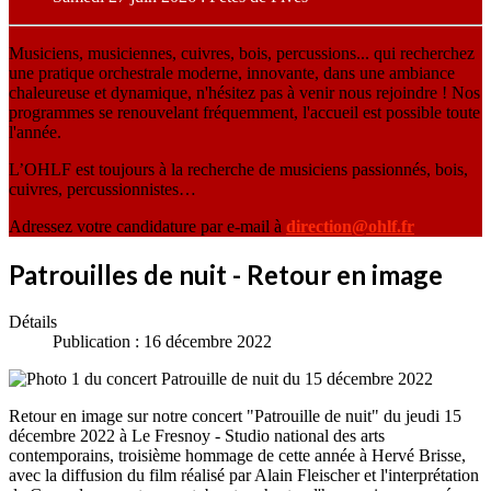
Musiciens, musiciennes, cuivres, bois, percussions... qui recherchez
une pratique orchestrale moderne, innovante, dans une ambiance
chaleureuse et dynamique, n'hésitez pas à venir nous rejoindre ! Nos
programmes se renouvelant fréquemment, l'accueil est possible toute
l'année.
L’OHLF est toujours à la recherche de musiciens passionnés, bois,
cuivres, percussionnistes…
Adressez votre candidature par e-mail à
direction@ohlf.fr
Patrouilles de nuit - Retour en image
Détails
Publication : 16 décembre 2022
Retour en image sur notre concert "Patrouille de nuit" du jeudi 15
décembre 2022 à Le Fresnoy - Studio national des arts
contemporains, troisième hommage de cette année à Hervé Brisse,
avec la diffusion du film réalisé par Alain Fleischer et l'interprétation