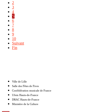
2
3
4
5
6
7
8
9
10
Suivant
Fin
Nos partenaires
Ville de Lille
Salle des Fêtes de Fives
Confédération musicale de France
Ufem Hauts-de-France
DRAC Hauts-de-France
Ministère de la Culture