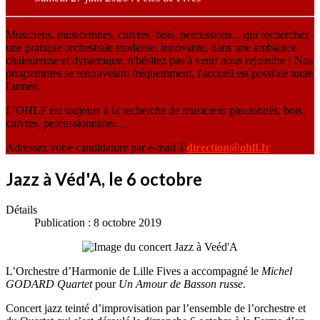
Musiciens, musiciennes, cuivres, bois, percussions... qui recherchez
une pratique orchestrale moderne, innovante, dans une ambiance
chaleureuse et dynamique, n'hésitez pas à venir nous rejoindre ! Nos
programmes se renouvelant fréquemment, l'accueil est possible toute
l'année.
L’OHLF est toujours à la recherche de musiciens passionnés, bois,
cuivres, percussionnistes…
Adressez votre candidature par e-mail à
direction@ohlf.fr
Jazz à Véd'A, le 6 octobre
Détails
Publication : 8 octobre 2019
L’Orchestre d’Harmonie de Lille Fives a accompagné le
Michel
GODARD Quartet
pour
Un Amour de Basson russe
.
Concert jazz teinté d’improvisation par l’ensemble de l’orchestre et