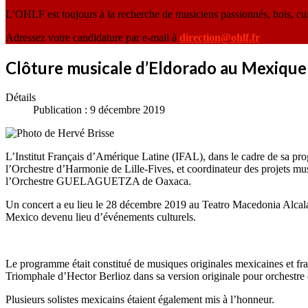
L’OHLF est toujours à la recherche de musiciens passionnés, bois, cu
Adressez votre candidature par e-mail à
direction@ohlf.fr
Clôture musicale d’Eldorado au Mexique
Détails
Publication : 9 décembre 2019
L’Institut Français d’Amérique Latine (IFAL), dans le cadre de sa pro
l’Orchestre d’Harmonie de Lille-Fives, et coordinateur des projets m
l’Orchestre GUELAGUETZA de Oaxaca.
Un concert a eu lieu le 28 décembre 2019 au Teatro Macedonia Alcala 
Mexico devenu lieu d’événements culturels.
Le programme était constitué de musiques originales mexicaines et fr
Triomphale d’Hector Berlioz dans sa version originale pour orchestre
Plusieurs solistes mexicains étaient également mis à l’honneur.