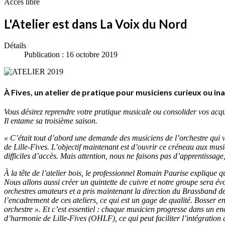
Accès libre
L'Atelier est dans La Voix du Nord
Détails
Publication : 16 octobre 2019
À Fives, un atelier de pratique pour musiciens curieux ou ina
Vous désirez reprendre votre pratique musicale ou consolider vos acqui
Il entame sa troisième saison.
« C’était tout d’abord une demande des musiciens de l’orchestre qui v
de Lille-Fives. L’objectif maintenant est d’ouvrir ce créneau aux musi
difficiles d’accès. Mais attention, nous ne faisons pas d’apprentissag
À la tête de l’atelier bois, le professionnel Romain Paurise explique 
Nous allons aussi créer un quintette de cuivre et notre groupe sera év
orchestres amateurs et a pris maintenant la direction du Brassband d
l’encadrement de ces ateliers, ce qui est un gage de qualité. Bosser 
orchestre ». Et c’est essentiel : chaque musicien progresse dans un enc
d’harmonie de Lille-Fives (OHLF), ce qui peut faciliter l’intégration 