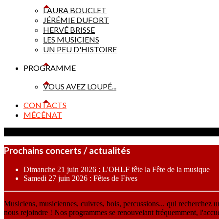
LAURA BOUCLET
JÉRÉMIE DUFORT
HERVÉ BRISSE
LES MUSICIENS
UN PEU D'HISTOIRE
PROGRAMME
VOUS AVEZ LOUPÉ...
CONTACTS
MÉCÉNAT
Prochains concerts / actualités
Dimanche 21 juin 2026 : L'OHLF fête la Fête de la musique
Samedi 27 juin 2026 : Fêtes de Fives
Musiciens, musiciennes, cuivres, bois, percussions... qui recherchez 
nous rejoindre ! Nos programmes se renouvelant fréquemment, l'accueil