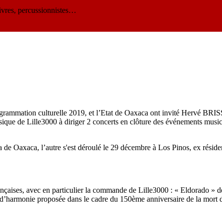
ivres, percussionnistes…
grammation culturelle 2019, et l’Etat de Oaxaca ont invité Hervé BRISS
usique de Lille3000 à diriger 2 concerts en clôture des événements mu
de Oaxaca, l’autre s'est déroulé le 29 décembre à Los Pinos, ex réside
ançaises, avec en particulier la commande de Lille3000 : « Eldorado » 
 d’harmonie proposée dans le cadre du 150ème anniversaire de la mort 