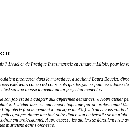
ctifs
s ? L’Atelier de Pratique Instrumentale en Amateur Lillois, pour les vent
oulaient progresser dans leur pratique, a souligné Laura Bouclet, direc
ciens extérieurs car on est conscients que les places pour les adultes da
e, c’est soi une remise à niveau ou un perfectionnement ».
que son job est de s’adapter aux différentes demandes. « Notre atelier p
olutif ». L’atelier bois est également chapeauté par un professionnel M
e l’Infanterie (anciennement la musique du 43è). « Nous avons voulu des
en petits groupes donne une tout autre dimension au travail car on n’a
adrement professionnel. Autre aspect : les ateliers se déroulent juste ava
des musiciens dans l’orchestre.