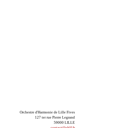
Orchestre d'Harmonie de Lille Fives
127 ter rue Pierre Legrand
59000 LILLE
contact@ohlf.fr