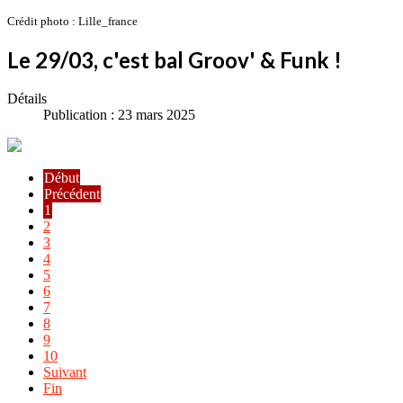
Crédit photo : Lille_france
Le 29/03, c'est bal Groov' & Funk !
Détails
Publication : 23 mars 2025
Début
Précédent
1
2
3
4
5
6
7
8
9
10
Suivant
Fin