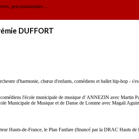
ivres, percussionnistes…
Jérémie DUFFORT
rchestre d'harmonie, chœur d'enfants, comédiens et ballet hip-hop - s'es
 aux comédiens l'école municipale de musique d' ANNEZIN avec Martin Pa
École Municipale de Musique et de Danse de Lomme avec Magali Aguirre
ateur Hauts-de-France, le Plan Fanfare (financé par la DRAC Hauts de Fr