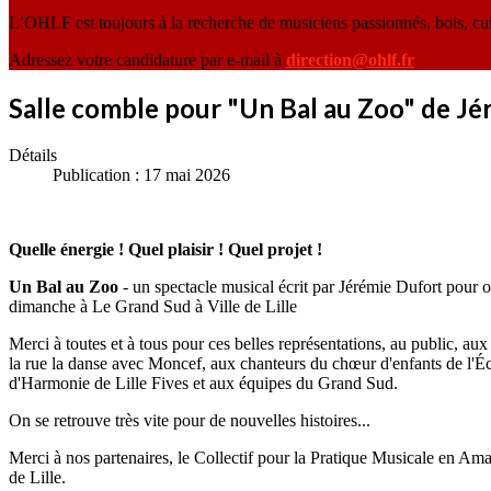
L’OHLF est toujours à la recherche de musiciens passionnés, bois, cu
Adressez votre candidature par e-mail à
direction@ohlf.fr
Salle comble pour "Un Bal au Zoo" de 
Détails
Publication : 17 mai 2026
Quelle énergie ! Quel plaisir ! Quel projet !
Un Bal au Zoo
- un spectacle musical écrit par Jérémie Dufort pour o
dimanche à Le Grand Sud à Ville de Lille
Merci à toutes et à tous pour ces belles représentations, au public,
la rue la danse avec Moncef, aux chanteurs du chœur d'enfants de l'
d'Harmonie de Lille Fives et aux équipes du Grand Sud.
On se retrouve très vite pour de nouvelles histoires...
Merci à nos partenaires, le Collectif pour la Pratique Musicale en Am
de Lille.