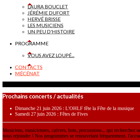
LAURA BOUCLET
JÉRÉMIE DUFORT
HERVÉ BRISSE
LES MUSICIENS
UN PEU D'HISTOIRE
PROGRAMME
VOUS AVEZ LOUPÉ...
CONTACTS
MÉCÉNAT
Prochains concerts / actualités
Dimanche 21 juin 2026 : L'OHLF fête la Fête de la musique
Samedi 27 juin 2026 : Fêtes de Fives
Musiciens, musiciennes, cuivres, bois, percussions... qui recherchez 
nous rejoindre ! Nos programmes se renouvelant fréquemment, l'accueil