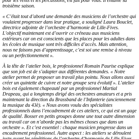
pour les vents et les percussions, est fait pour vous. Il entame sa
troisième saison.
« C’était tout d’abord une demande des musiciens de l’orchestre qui
voulaient progresser dans leur pratique, a souligné Laura Bouclet,
directrice adjointe de l’orchestre d’harmonie de Lille-Fives.
L’objectif maintenant est d’ouvrir ce créneau aux musiciens
extérieurs car on est conscients que les places pour les adultes dans
les écoles de musique sont très difficiles d’accès. Mais attention,
nous ne faisons pas d’apprentissage, c’est soi une remise à niveau
ou un perfectionnement ».
À la tête de l’atelier bois, le professionnel Romain Paurise explique
que son job est de s’adapter aux différentes demandes. « Notre
atelier permet de proposer un travail plus pointu. Nous allons aussi
créer un quintette de cuivre et notre groupe sera évolutif ». L’atelier
bois est également chapeauté par un professionnel Martial
Drapeau, qui a longtemps dirigé des orchestres amateurs et a pris
maintenant la direction du Brassband de l’Infanterie (anciennement
la musique du 43è). « Nous avons voulu des spécialistes
professionnels dans l’encadrement de ces ateliers, ce qui est un gage
de qualité. Bosser en petits groupes donne une tout autre dimension
au travail car on n’aborde pas les mêmes choses que dans un
orchestre ». Et c’est essentiel : chaque musicien progresse dans un
encadrement professionnel. Autre aspect : les ateliers se déroulent
juste avant les répétitions de l’orchestre d’harmonie de Lille-Fives