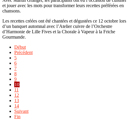
Avec Martin Granger, les participants ont eu l’occasion de cuisiner
et jouer avec les mots pour transformer leurs recettes préférées en
chansons.
Les recettes créées ont été chantées et dégustées ce 12 octobre lors
d’un banquet automnal avec l’Atelier cuivre de l’Orchestre
d’Harmonie de Lille Fives et la Chorale à Vapeur à la Friche
Gourmande.
Début
Précédent
5
6
7
8
9
10
11
12
13
14
Suivant
Fin