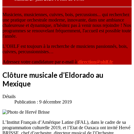
Musiciens, musiciennes, cuivres, bois, percussions... qui recherchez
une pratique orchestrale moderne, innovante, dans une ambiance
chaleureuse et dynamique, n'hésitez pas à venir nous rejoindre ! Nos
programmes se renouvelant fréquemment, l'accueil est possible toute
l'année.
L’OHLF est toujours à la recherche de musiciens passionnés, bois,
cuivres, percussionnistes…
Adressez votre candidature par e-mail à
direction@ohlf.fr
Clôture musicale d’Eldorado au
Mexique
Détails
Publication : 9 décembre 2019
L’Institut Français d’Amérique Latine (IFAL), dans le cadre de sa
programmation culturelle 2019, et l’Etat de Oaxaca ont invité Hervé
BRISSE, chef d’orchestre, directeur musical de l’Orchestre