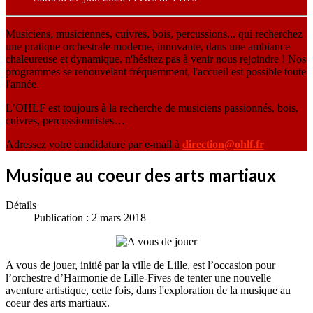
Musiciens, musiciennes, cuivres, bois, percussions... qui recherchez
une pratique orchestrale moderne, innovante, dans une ambiance
chaleureuse et dynamique, n'hésitez pas à venir nous rejoindre ! Nos
programmes se renouvelant fréquemment, l'accueil est possible toute
l'année.
L’OHLF est toujours à la recherche de musiciens passionnés, bois,
cuivres, percussionnistes…
Adressez votre candidature par e-mail à
direction@ohlf.fr
Musique au coeur des arts martiaux
Détails
Publication : 2 mars 2018
A vous de jouer, initié par la ville de Lille, est l’occasion pour
l’orchestre d’Harmonie de Lille-Fives de tenter une nouvelle
aventure artistique, cette fois, dans l'exploration de la musique au
coeur des arts martiaux.