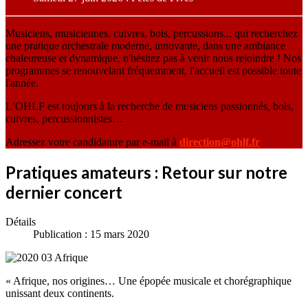
Musiciens, musiciennes, cuivres, bois, percussions... qui recherchez
une pratique orchestrale moderne, innovante, dans une ambiance
chaleureuse et dynamique, n'hésitez pas à venir nous rejoindre ! Nos
programmes se renouvelant fréquemment, l'accueil est possible toute
l'année.
L’OHLF est toujours à la recherche de musiciens passionnés, bois,
cuivres, percussionnistes…
Adressez votre candidature par e-mail à
direction@ohlf.fr
Pratiques amateurs : Retour sur notre
dernier concert
Détails
Publication : 15 mars 2020
« Afrique, nos origines… Une épopée musicale et chorégraphique
unissant deux continents.