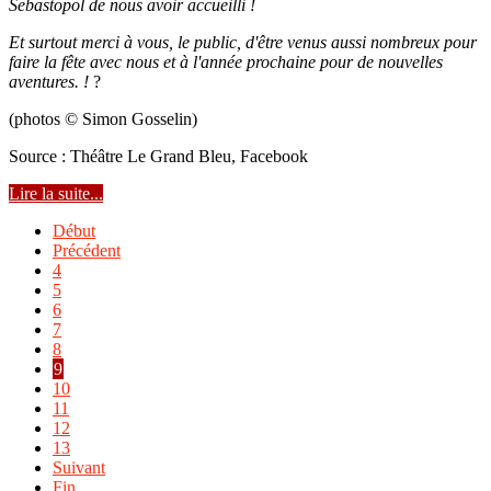
Sebastopol de nous avoir accueilli !
Et surtout merci à vous, le public, d'être venus aussi nombreux pour
faire la fête avec nous et à l'année prochaine pour de nouvelles
aventures. !
?
(photos © Simon Gosselin)
Source : Théâtre Le Grand Bleu, Facebook
Lire la suite...
Début
Précédent
4
5
6
7
8
9
10
11
12
13
Suivant
Fin